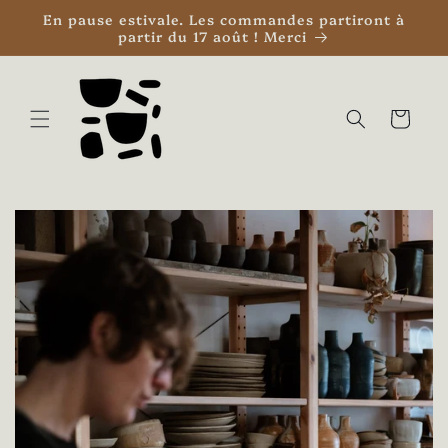
et
En pause estivale. Les commandes partiront à
passer
partir du 17 août ! Merci
au
contenu
Panier