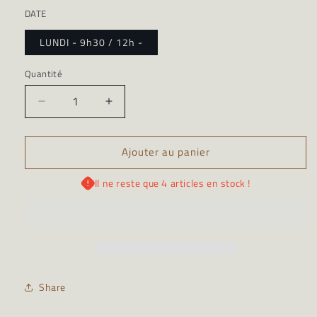
DATE
LUNDI - 9h30 / 12h -
Quantité
Quantité
Réduire
Augmenter
la
la
quantité
quantité
Ajouter au panier
de
de
Cours
Cours
Hebdo
Hebdo
Il ne reste que 4 articles en stock !
TOURNAGE
TOURNAGE
Share