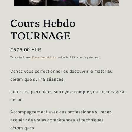
modale
Cours Hebdo
TOURNAGE
Prix
€675,00 EUR
habituel
Taxes incluses.
Frais d'expédition
calculés à l'étape de paiement.
Venez vous perfectionner ou découvrir le matériau
céramique sur 1
5 séances
.
Créer une pièce dans son
cycle complet
, du façonnage au
décor.
Accompagnement avec des professionnels, venez
acquérir de vraies compétences et techniques
céramiques.