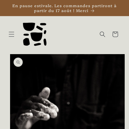
et
En pause estivale. Les commandes partiront à
passer
partir du 17 août ! Merci
au
contenu
Panier
Passer aux
informations
produits