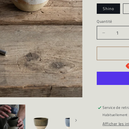
Shino
Quantité
Quantité
Réduire
la
quantité
de
Cabossé
-
Bol
Moyen
Singulier
Service de retr
Habituellement 
Afficher les i