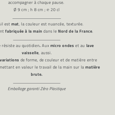
accompagner à chaque pause.
Ø 9 cm ; h 8 cm ;
℮
20 cl
il est
mat
, la couleur est nuancée, texturée.
nt
fabriquée à la main
dans le
Nord de la France
.
e résiste au quotidien
.
Aux
micro ondes
et au
lave
vaisselle
, aussi.
variations
de forme, de couleur et de matière entre
ettant en valeur le travail de la main sur la
matière
brute.
Emballage garanti Zéro Plastique