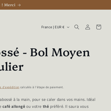
 ! Merci
P
Panier
Connexion
France | EUR €
a
y
ssé - Bol Moyen
s
/
ulier
r
é
g
s d'expédition
calculés à l'étape de paiement.
i
cabossé à la main, pour se caler dans vos mains. Idéal
o
re
café allongé
ou votre
thé
préféré. Il saura vous
n