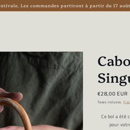
stivale. Les commandes partiront à partir du 17 août
Cabo
Sing
Prix
€28,00 EUR
habituel
Taxes incluses.
Frai
Ce bol a été 
pour vot