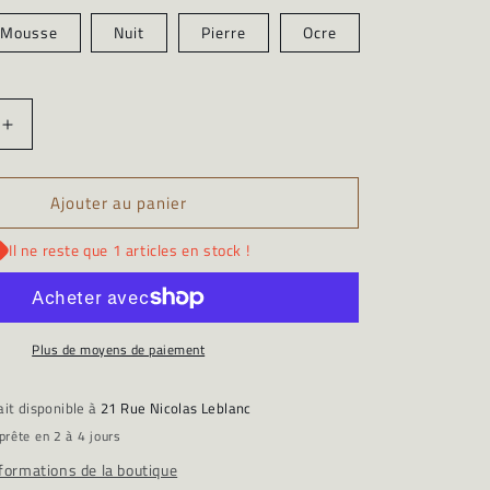
Mousse
Nuit
Pierre
Ocre
Augmenter
la
quantité
Ajouter au panier
de
Cabossé
-
Il ne reste que 1 articles en stock !
Bol
Moyen
Singulier
Plus de moyens de paiement
ait disponible à
21 Rue Nicolas Leblanc
prête en 2 à 4 jours
nformations de la boutique