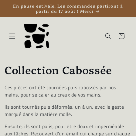
et
En pause estivale. Les commandes partiront à
passer
partir du 17 août ! Merci
au
contenu
Panier
C
Collection Cabossée
o
Ces pièces ont été tournées puis cabossés par nos
l
mains, pour se caler au creux de vos mains.
l
Ils sont tournés puis déformés, un à un, avec le geste
marqué dans la matière molle.
e
Ensuite, ils sont polis, pour être doux et imperméable
c
aux tâches. Recouvert d'un émail qui change sur chaque