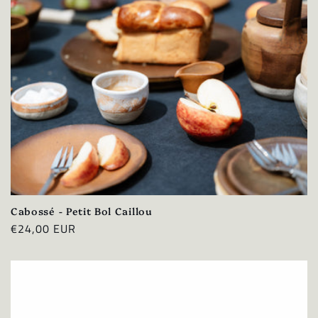
Cabossé - Petit Bol Caillou
Prix
€24,00 EUR
habituel